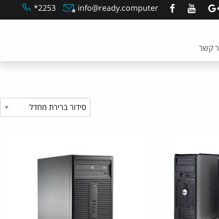
2253*
info@ready.computer
ר קשר