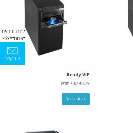
לחברת האם
״אדום״*/?>
צור קשר
Ready VIP
140.79
₪
/
חודש
הוספה לסל