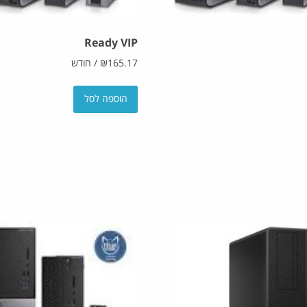
Ready VIP
165.17
₪
/
חודש
הוספה לסל