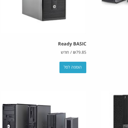
Ready BASIC
79.85
₪
/
חודש
הוספה לסל