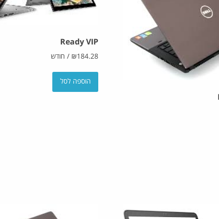
Ready VIP
184.28
₪
/
חודש
הוספה לסל