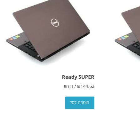
Ready SUPER
144.62
₪
/
חודש
הוספה לסל