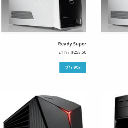
Ready Super
258.50
₪
/
חודש
הוספה לסל