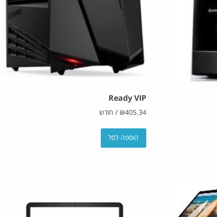
Ready VIP
405.34
₪
/
חודש
הוספה לסל