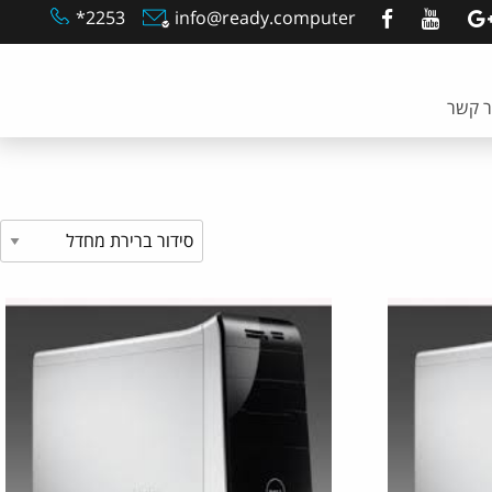
2253*
info@ready.computer
ר קשר