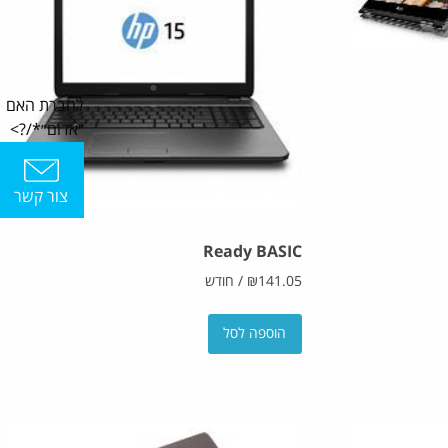
לחברת האם
״אדום״*/?>
צור קשר
Ready BASIC
141.05
₪
/
חודש
הוספה לסל